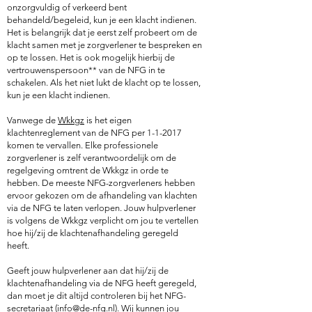
onzorgvuldig of verkeerd bent
behandeld/begeleid, kun je een klacht indienen.
Het is belangrijk dat je eerst zelf probeert om de
klacht samen met je zorgverlener te bespreken en
op te lossen. Het is ook mogelijk hierbij de
vertrouwenspersoon** van de NFG in te
schakelen. Als het niet lukt de klacht op te lossen,
kun je een klacht indienen.
Vanwege de
Wkkgz
is het eigen
klachtenreglement van de NFG per 1-1-2017
komen te vervallen. Elke professionele
zorgverlener is zelf verantwoordelijk om de
regelgeving omtrent de Wkkgz in orde te
hebben. De meeste NFG-zorgverleners hebben
ervoor gekozen om de afhandeling van klachten
via de NFG te laten verlopen. Jouw hulpverlener
is volgens de Wkkgz verplicht om jou te vertellen
hoe hij/zij de klachtenafhandeling geregeld
heeft.
Geeft jouw hulpverlener aan dat hij/zij de
klachtenafhandeling via de NFG heeft geregeld,
dan moet je dit altijd controleren bij het NFG-
secretariaat (
info@de-nfg.nl
). Wij kunnen jou