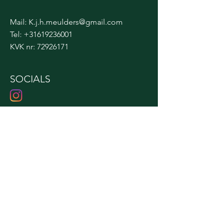
Mail:
K.j.h.meulders@gmail.com
Tel:
+31619236001
KVK nr:
72926171
SOCIALS