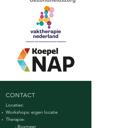
CONTACT
Locaties:
Workshops: eigen locatie
Therapie:
-
Boxmeer